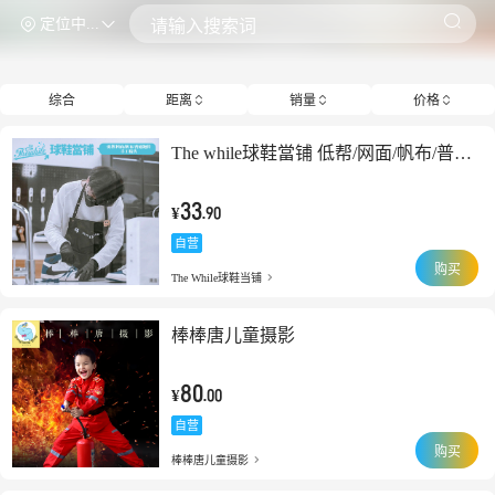
定位中...
请输入搜索词
综合
距离
销量
价格
The while球鞋當铺 低帮/网面/帆布/普通跑鞋手工精洗
33
¥
.90
自营
购买
The While球鞋当铺
棒棒唐儿童摄影
80
¥
.00
自营
购买
棒棒唐儿童摄影