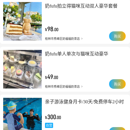
奶fufu拍立得猫咪互动双人豪华套餐
98
¥
.00
购买
桂林市秀峰区奶福福奶茶店
奶fufu单人单次与猫咪互动豪华
49
¥
.00
购买
桂林市秀峰区奶福福奶茶店
亲子游泳健身月卡/30天/免费停车2小时
300
¥
.00
自营