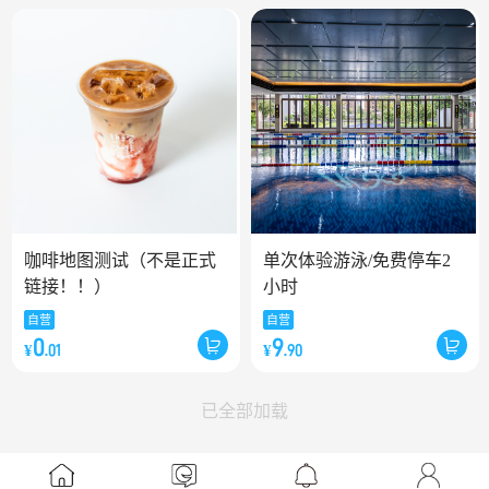
咖啡地图测试（不是正式
单次体验游泳/免费停车2
链接！！）
小时
自营
自营
0
9
¥
¥
.01
.90
已全部加载