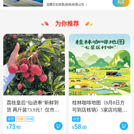
购买
龙腾文化体育(桂林)有限公司
为你推荐
荔枝皇后“仙进奉”新鲜到
桂林咖啡地图（8月8日方
货 两斤装73.9元！仅市区
可到店核销）5家店均能现
同城礼盒配送！
场领取！！
自营
包邮
同城
自营
73
58
¥
¥
.90
.00